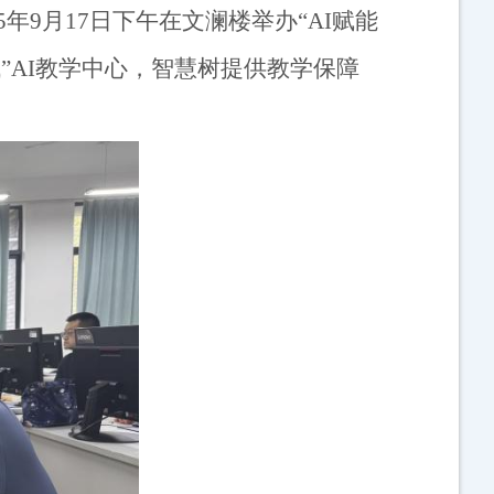
5
年
9
月
17
日下午在文澜楼举办“
AI
赋能
”
AI
教学中心，智慧树提供教学保障