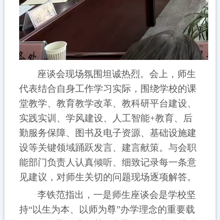
座谈会现场氛围坦诚热烈。会上，师生
代表结合自身工作学习实际，围绕
学校的课
堂教学、
教育教学改革、
教科研
平台
建设
、
实践实训、学风建设、
人工智能
+教育、
后
勤服务保障、
图书及电子资源、基础设施建
设
等关键领域踊跃发言、建言献策。与会职
能部门负责人认真倾听、细致记录每一条意
见建议，对师生关切的问题现场逐项解答。
李铁范指出，一是
师生座谈会是学校坚
持
“以生为本、以师为尊”办学理念的重要载