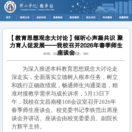
首页
新闻公告
组织机构
规章制度
教务管理
招生专栏
考试管理
质量管理
【教育思想观念大讨论】倾听心声凝共识 聚
力育人促发展——我校召开2026年春季师生
座谈会
时间：2026-05-17 浏览：
384
为深入推进本科教育思想观念大讨论走
深走实，全面落实立德树人根本任务，
树立
和践行正确政绩观，
畅通师生沟通渠道，精
准对接教学需求与成长诉求，
5月13日下
午，
我校在
文昌南楼
108会议室
召开
2026年
春季师生座谈会。校党委书记李铁范出席座
谈会并讲话。座谈会由校党委委员、副院长
方辉平主持。