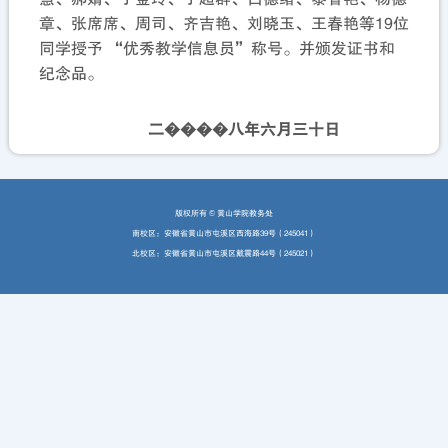
章、张席席、周司、齐吉艳、刘晓玉、王春艳等19位
同学授予 “优秀教学信息员”称号。并颁发证书和
纪念品。
二����八年六月三十日
版权所有 ©️ 黄山学院教务处
南校区：安徽省黄山市屯溪区西海路39号（245041）
北校区：安徽省黄山市屯溪区戴震路44号（245021）