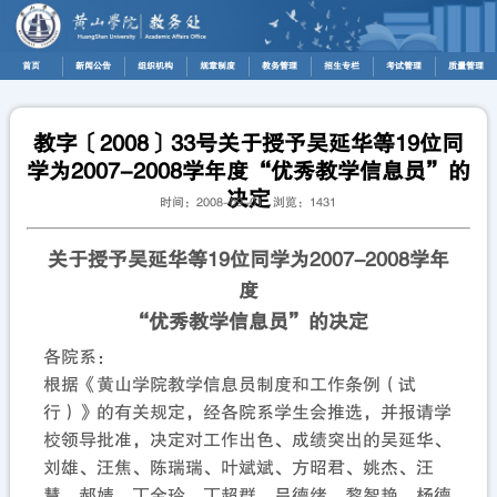
首页
新闻公告
组织机构
规章制度
教务管理
招生专栏
考试管理
质量管理
教字〔2008〕33号关于授予吴延华等19位同
学为2007-2008学年度“优秀教学信息员”的
决定
时间：2008-09-01 浏览：
1431
关于授予吴延华等19位同学为2007-2008学年
度
“优秀教学信息员”的决定
各院系：
根据《黄山学院教学信息员制度和工作条例（试
行）》的有关规定，经各院系学生会推选，并报请学
校领导批准，决定对工作出色、成绩突出的吴延华、
刘雄、汪焦、陈瑞瑞、叶斌斌、方昭君、姚杰、汪
慧、郝婧、丁金玲、丁超群、吕德绪、黎智艳、杨德