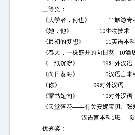
三等奖：
《大学者，何也》
11
旅游专
《她，他》
10
生物技术
《最初的梦想》
11
英语本
《春天，一株盛开的向日葵
10
酒
《一纸沉淀》
09
对外汉语
《向日葵海》
10
汉语言本
《你》
09
对外汉语
《家书短句》
10
对外汉语
《天堂落花——有关安妮宝贝、张
汉语言本科
1
班
优秀奖：