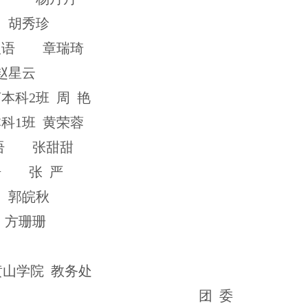
胡秀珍
汉语
章瑞琦
赵星云
言本科
2
班
周
艳
本科
1
班
黄荣蓉
语
张甜甜
语
张
严
郭皖秋
方珊珊
山学院
教务处
团
委