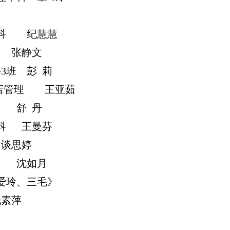
科
纪慧慧
张静文
科
3
班
彭
莉
店管理
王亚茹
舒
丹
科
王曼芬
谈思婷
沈如月
爱玲、三毛》
阮素萍