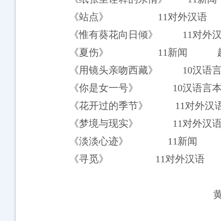
《站点》
11
对外汉语
《惟有葵花向日倾》
11
对外
《夏伤》
11
新闻
《用镜头亲吻西藏》
10
汉语
《你是女一号》
10
汉语言
《花开过的季节》
11
对外汉
《梦境与现实》
11
对外汉
《淡淡心迹》
11
新闻
《寻觅》
11
对外汉语
黄