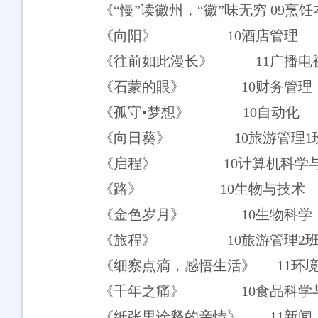
《“慢”读徽州，“徽”味无穷
09
烹饪
《向阳》
10
酒店管理
《往前如此漫长》
11
广播电
《石蒙的眼》
10
财务管理
《孤守
•
梦想》
10
自动化
《向日葵》
10
旅游管理
1
《启程》
10
计算机科学
《路》
10
生物与技术
《金色岁月》
10
生物科学
《旅程》
10
旅游管理
2
《细察点滴，感悟生活》
11
环
《千年之痛》
10
食品科学
《纸张里诠释的亲情》
11
新闻