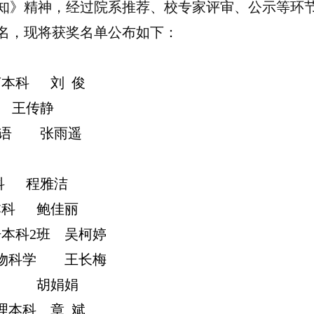
知》精神，经过院系推荐、校专家评审、公示等环
名，现将获奖名单公布如下：
言本科
刘
俊
王传静
语
张雨遥
科
程雅洁
本科
鲍佳丽
语本科
2
班
吴柯婷
物科学
王长梅
胡娟娟
理本科
章
斌