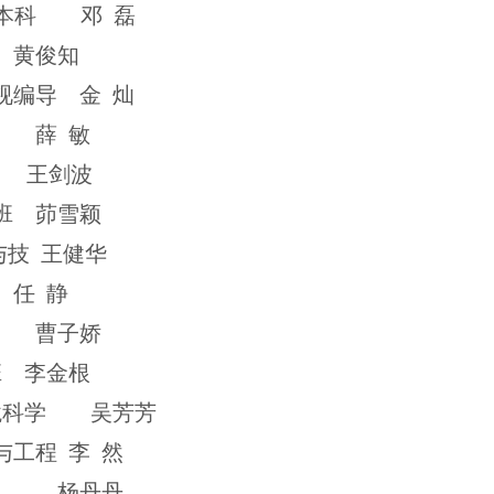
本科
邓
磊
黄俊知
视编导
金
灿
薛
敏
王剑波
班
茆雪颖
与技
王健华
任
静
曹子娇
班
李金根
境科学
吴芳芳
与工程
李
然
杨丹丹