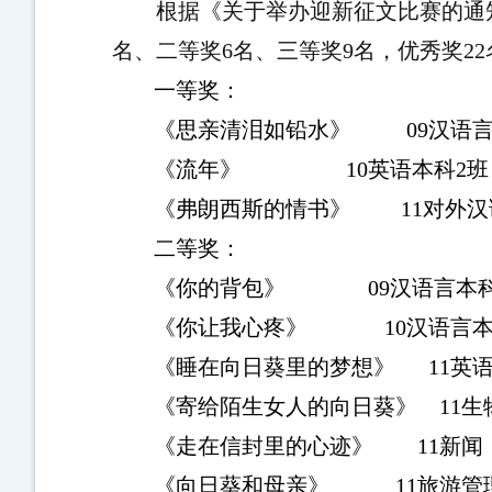
根据《关于举办迎新征文比赛的通
名、二等奖
6
名、三等奖
9
名，优秀奖
22
一等奖：
《思亲清泪如铅水》
09
汉语
《流年》
10
英语本科
2
班
《弗朗西斯的情书》
11
对外汉
二等奖：
《你的背包》
09
汉语言本
《你让我心疼》
10
汉语言
《睡在向日葵里的梦想》
11
英
《寄给陌生女人的向日葵》
11
生
《走在信封里的心迹》
11
新闻
《向日葵和母亲》
11
旅游管