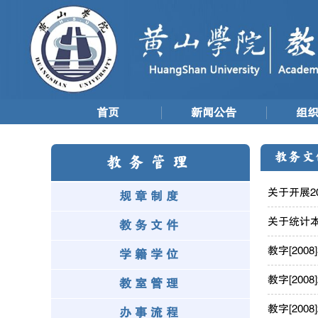
首页
新闻公告
组
教务文
教务管理
关于开展2
规章制度
关于统计
教务文件
教字[20
学籍学位
教字[20
教室管理
教字[20
办事流程